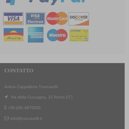
CONTATTO
Antica Cappelleria Troncarelli
Via della Cuccagna, 15 Roma (IT)
+39 (06) 6879320
info@troncarelli.it