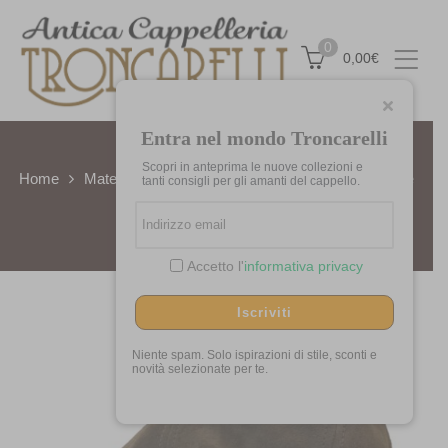
0
0,00
€
Entra nel mondo Troncarelli
Scopri in anteprima le nuove collezioni e
Home
Materiali
Pelle
Coppola 6-Planel Goat Suede
tanti consigli per gli amanti del cappello.
by Stetson
Accetto l'
informativa privacy
Iscriviti
Niente spam. Solo ispirazioni di stile, sconti e
novità selezionate per te.