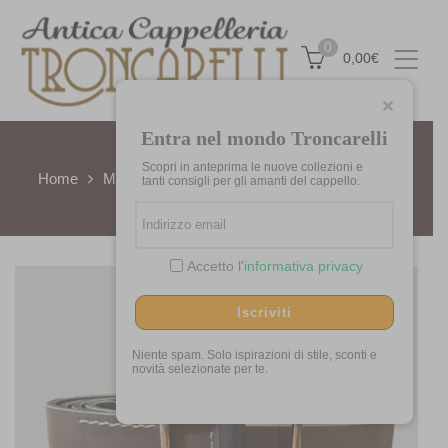
0
0,00
€
Entra nel mondo Troncarelli
Scopri in anteprima le nuove collezioni e
Home
Materiali
Pelle
Cintura Bicolore in Pelle
tanti consigli per gli amanti del cappello.
Accetto l'
informativa privacy
Iscriviti
Niente spam. Solo ispirazioni di stile, sconti e
novità selezionate per te.