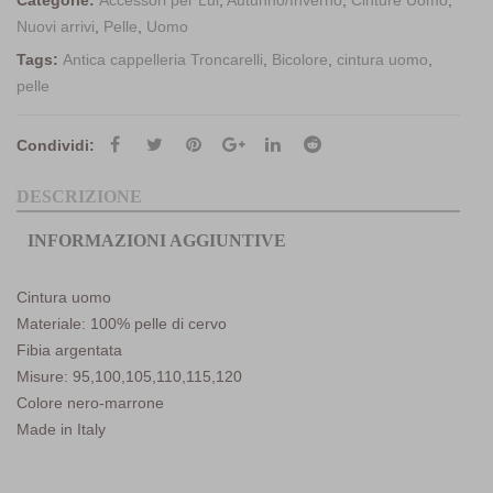
Categorie:
Accessori per Lui
,
Autunno/Inverno
,
Cinture Uomo
,
Nuovi arrivi
,
Pelle
,
Uomo
Tags:
Antica cappelleria Troncarelli
,
Bicolore
,
cintura uomo
,
pelle
Condividi:
DESCRIZIONE
INFORMAZIONI AGGIUNTIVE
Cintura uomo
Materiale: 100% pelle di cervo
Fibia argentata
Misure: 95,100,105,110,115,120
Colore nero-marrone
Made in Italy