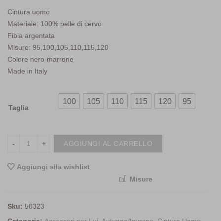
Cintura uomo
Materiale: 100% pelle di cervo
Fibia argentata
Misure: 95,100,105,110,115,120
Colore nero-marrone
Made in Italy
100
105
110
115
120
95
Taglia
AGGIUNGI AL CARRELLO
Aggiungi alla wishlist
Misure
<i class="icon-shuffle"></i>Compara
Sku:
50323