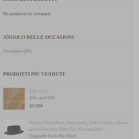
No products to compare
ANGOLO DELLE OCCASIONI
Occasioni (95)
PRODOTTI PIÙ VENDUTI
Gift Card
Gift card €50
50,00
€
Antica Cappelleria Troncarelli
,
Feltro Uomo
,
Nuovi
arrivi
,
Panizza
,
Pork Pie
,
Porkpie jazz
Cappello Pork-Pie Wool