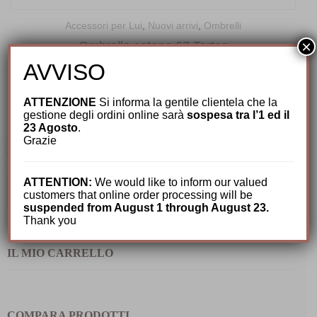
Accessori per Lui
,
Nuovi arrivi
,
Ombrelli
×
Ombrello cotone 67 Tartan
AVVISO
119,00
€
ATTENZIONE
Si informa la gentile clientela che la
gestione degli ordini online sarà
sospesa tra l’1 ed il
23 Agosto
.
Grazie
CERCA TRA I NOSTRI PRODOTTI
ATTENTION:
We would like to inform our valued
Cerca:
customers that online order processing will be
suspended from August 1 through August 23.
Thank you
IL MIO CARRELLO
COMPARA PRODOTTI