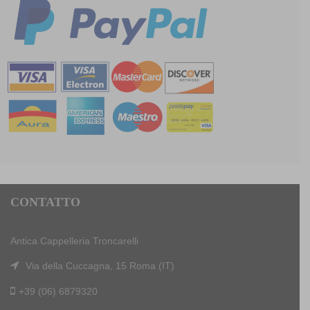
CONTATTO
Antica Cappelleria Troncarelli
Via della Cuccagna, 15 Roma (IT)
+39 (06) 6879320