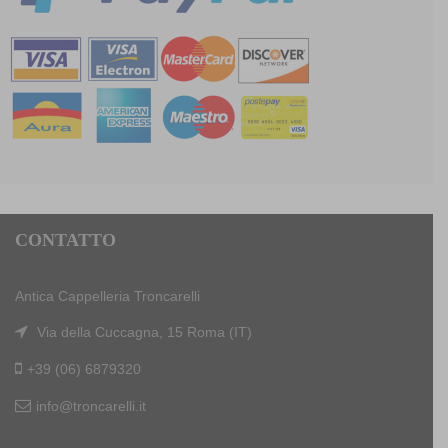
CONTATTO
Antica Cappelleria Troncarelli
Via della Cuccagna, 15 Roma (IT)
+39 (06) 6879320
info@troncarelli.it