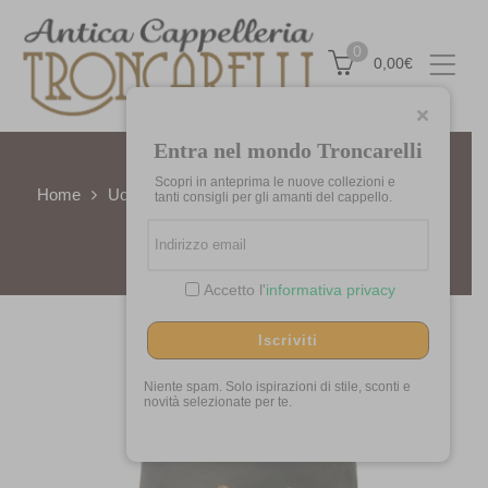
0
0,00
€
Entra nel mondo Troncarelli
Scopri in anteprima le nuove collezioni e
Home
Uomo/Donna
Modello western
Cappello
tanti consigli per gli amanti del cappello.
Western CO/PE by Stetson
Accetto l'
informativa privacy
Iscriviti
Niente spam. Solo ispirazioni di stile, sconti e
novità selezionate per te.