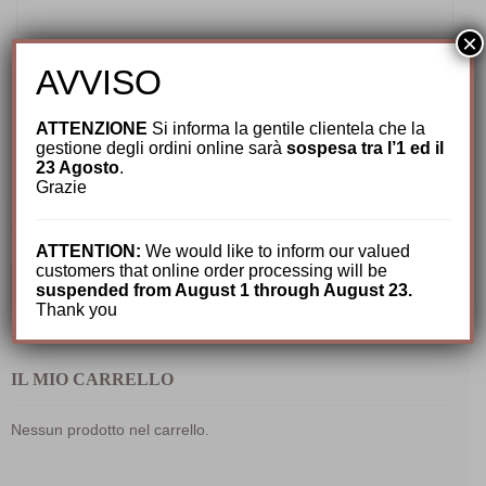
×
Cappelli per Lui
,
Estivi Uomo
,
Nuovi arrivi
,
Paglia
,
Stetson
AVVISO
Cappello Outdoor Mexican Palm by Stetson
249,00
€
ATTENZIONE
Si informa la gentile clientela che la
gestione degli ordini online sarà
sospesa tra l’1 ed il
23 Agosto
.
Grazie
CERCA TRA I NOSTRI PRODOTTI
ATTENTION:
We would like to inform our valued
customers that online order processing will be
Cerca:
suspended from August 1 through August 23.
Thank you
IL MIO CARRELLO
Nessun prodotto nel carrello.