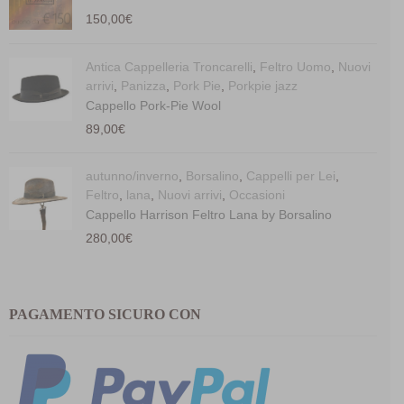
150,00
€
Antica Cappelleria Troncarelli
,
Feltro Uomo
,
Nuovi
arrivi
,
Panizza
,
Pork Pie
,
Porkpie jazz
Cappello Pork-Pie Wool
89,00
€
autunno/inverno
,
Borsalino
,
Cappelli per Lei
,
Feltro
,
lana
,
Nuovi arrivi
,
Occasioni
Cappello Harrison Feltro Lana by Borsalino
280,00
€
PAGAMENTO SICURO CON