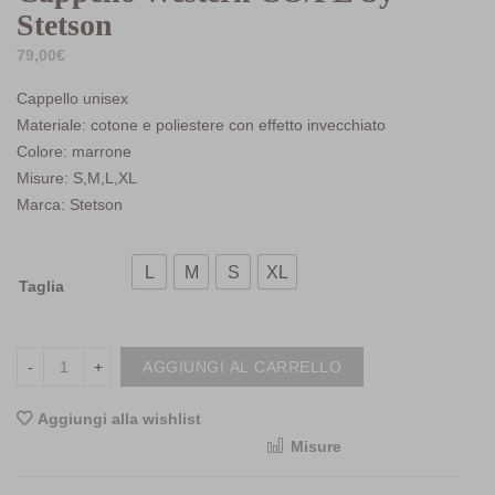
Stetson
79,00
€
Cappello unisex
Materiale: cotone e poliestere con effetto invecchiato
Colore: marrone
Misure: S,M,L,XL
Marca: Stetson
L
M
S
XL
Taglia
AGGIUNGI AL CARRELLO
Aggiungi alla wishlist
Misure
<i class="icon-shuffle"></i>Compara