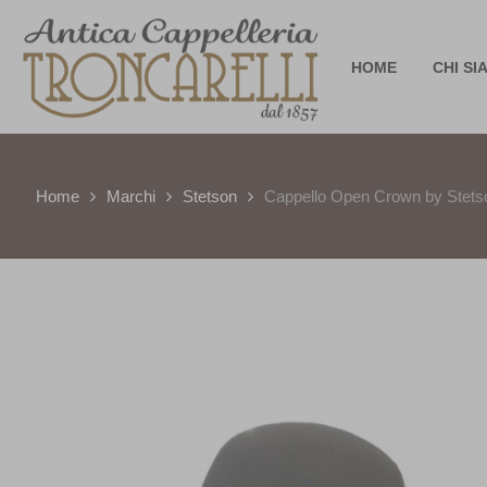
HOME
CHI SI
Home
Marchi
Stetson
Cappello Open Crown by Stets