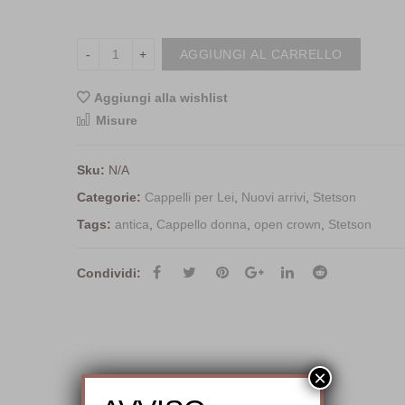
AGGIUNGI AL CARRELLO
Aggiungi alla wishlist
<i class="icon-shuffle"></i>Co
Misure
Sku:
N/A
Categorie:
Cappelli per Lei
,
Nuovi arrivi
,
Stetson
Tags:
antica
,
Cappello donna
,
open crown
,
Stetson
Condividi:
×