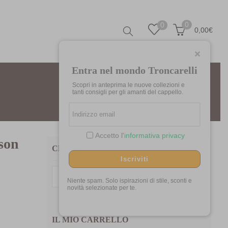
0
0
0,00
€
Entra nel mondo Troncarelli
Scopri in anteprima le nuove collezioni e
tanti consigli per gli amanti del cappello.
Accetto l'
informativa privacy
son
CERCA TRA I NOSTRI PRODOTTI
Iscriviti
Cerca:
Niente spam. Solo ispirazioni di stile, sconti e
novità selezionate per te.
IL MIO CARRELLO