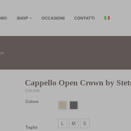
AMO
SHOP
OCCASIONI
CONTATTI
on
Cappello Open Crown by Stet
119,00
€
Colore
L
M
S
Taglia