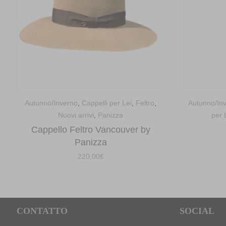
Autunno/Inverno
,
Cappelli per Lei
,
Feltro
,
Autunno/In
Nuovi arrivi
,
Panizza
per 
Cappello Feltro Vancouver by
Panizza
220,00
€
CONTATTO
SOCIAL