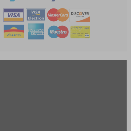
CONTATTO
Antica Cappelleria Troncarelli
Via della Cuccagna, 15 Roma (IT)
+39 (06) 6879320
info@troncarelli.it