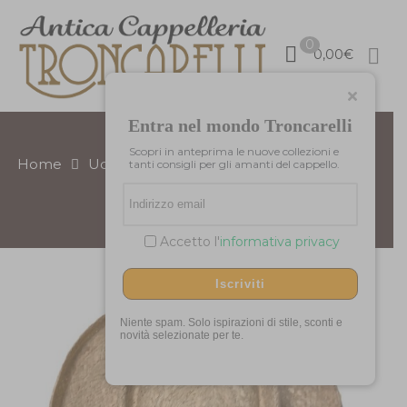
0
0,00
€
Entra nel mondo Troncarelli
Scopri in anteprima le nuove collezioni e
Home
Uomo
Cappelli per Lui
Estivi Uomo
tanti consigli per gli amanti del cappello.
Cappello in Raffia Planter
Accetto l'
informativa privacy
Iscriviti
Niente spam. Solo ispirazioni di stile, sconti e
novità selezionate per te.