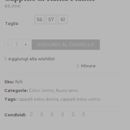
89,00
€
56
57
61
Taglia
AGGIUNGI AL CARRELLO
Aggiungi alla wishlist
Misure
<i class="icon-shuffle"></i>Compara
Sku:
N/A
Categorie:
Estivi Uomo
,
Nuovi arrivi
Tags:
cappelli estivi donna
,
cappelli estivi uomo
Condividi: