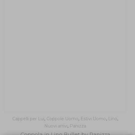
Cappelli per Lui
,
Coppole Uomo
,
Estivi Uomo
,
Lino
,
Nuovi arrivi
,
Panizza
Coppola in Lino Bullet by Panizza