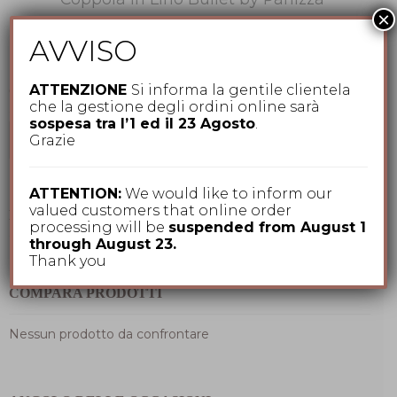
×
69,00
€
AVVISO
ATTENZIONE
Si informa la gentile clientela
CERCA TRA I NOSTRI PRODOTTI
che la gestione degli ordini online sarà
sospesa tra l’1 ed il 23 Agosto
.
Cerca:
Grazie
ATTENTION:
We would like to inform our
valued customers that online order
IL MIO CARRELLO
processing will be
suspended from August 1
through August 23.
Thank you
COMPARA PRODOTTI
Nessun prodotto da confrontare