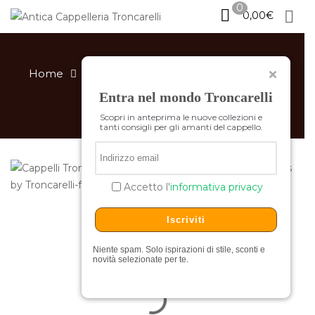
0
0,00
€
ATTENZIONE
Si informa la gentile clientela
che la gestione degli ordini online sarà
Home
Materiali
Lino
Cappello a tesa
sospesa tra l’1 ed il 23 Agosto
.
Entra nel mondo Troncarelli
media Albos by Troncarelli
Grazie
Scopri in anteprima le nuove collezioni e
tanti consigli per gli amanti del cappello.
ATTENTION:
We would like to inform our
valued customers that online order
processing will be
suspended from August 1
through August 23.
Accetto l'
informativa privacy
Thank you
Iscriviti
Niente spam. Solo ispirazioni di stile, sconti e
novità selezionate per te.