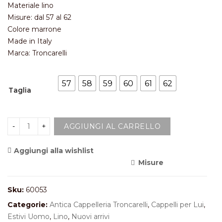
Materiale lino
Misure: dal 57 al 62
Colore marrone
Made in Italy
Marca: Troncarelli
57
58
59
60
61
62
Taglia
AGGIUNGI AL CARRELLO
Aggiungi alla wishlist
Misure
<i class="icon-shuffle"></i>Compara
Sku:
60053
Categorie:
Antica Cappelleria Troncarelli
,
Cappelli per Lui
,
Estivi Uomo
,
Lino
,
Nuovi arrivi