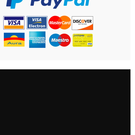
CONTATTO
Antica Cappelleria Troncarelli
Via della Cuccagna, 15 Roma (IT)
+39 (06) 6879320
info@troncarelli.it