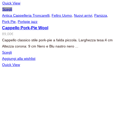
Quick View
Scegli
Antica Cappelleria Troncarelli
,
Feltro Uomo
,
Nuovi arrivi
,
Panizza
,
Pork Pie
,
Porkpie jazz
Cappello Pork-Pie Wool
89,00
€
Cappello classico stile pork-pie a falda piccola. Larghezza tesa:4 cm
Altezza corona: 9 cm Nero e Blu nastro nero ...
Scegli
Aggiungi alla wishlist
Quick View