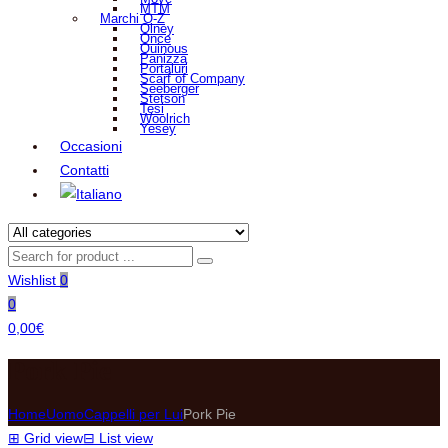
MTM
Marchi O-Z
Olney
Once
Ouinous
Panizza
Portaluri
Scarf of Company
Seeberger
Stetson
Tesi
Woolrich
Yesey
Occasioni
Contatti
Wishlist
0
0
0,00
€
Pork Pie
Home
Uomo
Cappelli per Lui
Pork Pie
⊞
Grid view
⊟
List view