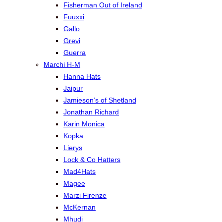
Fisherman Out of Ireland
Fuuxxi
Gallo
Grevi
Guerra
Marchi H-M
Hanna Hats
Jaipur
Jamieson’s of Shetland
Jonathan Richard
Karin Monica
Kopka
Lierys
Lock & Co Hatters
Mad4Hats
Magee
Marzi Firenze
McKernan
Mhudi