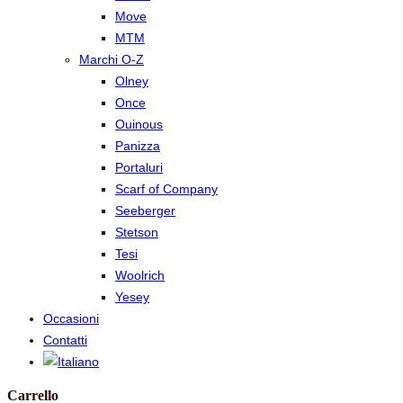
Move
MTM
Marchi O-Z
Olney
Once
Ouinous
Panizza
Portaluri
Scarf of Company
Seeberger
Stetson
Tesi
Woolrich
Yesey
Occasioni
Contatti
Carrello