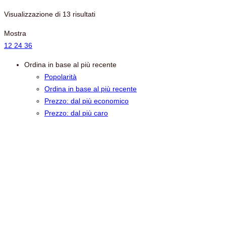
Ordina
Visualizzazione di 13 risultati
in
Mostra
base
12
24
36
al
più
Ordina in base al più recente
recente
Popolarità
Ordina in base al più recente
Prezzo: dal più economico
Prezzo: dal più caro