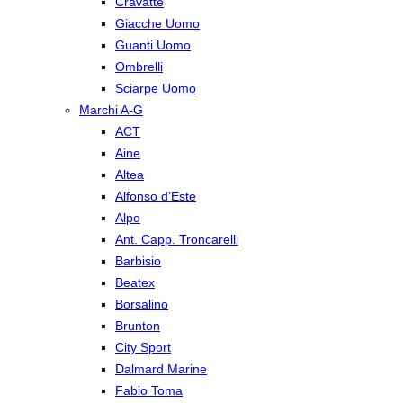
Cravatte
Giacche Uomo
Guanti Uomo
Ombrelli
Sciarpe Uomo
Marchi A-G
ACT
Aine
Altea
Alfonso d’Este
Alpo
Ant. Capp. Troncarelli
Barbisio
Beatex
Borsalino
Brunton
City Sport
Dalmard Marine
Fabio Toma