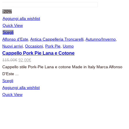
-20%
Aggiungi alla wishlist
Quick View
Scegli
Alfonso d'Este
,
Antica Cappelleria Troncarelli
,
Autunno/Inverno
,
Nuovi arrivi
,
Occasioni
,
Pork Pie
,
Uomo
Cappello Pork Pie Lana e Cotone
Il
Il
115,00
€
92,00
€
prezzo
prezzo
Cappello stile Pork-Pie Lana e cotone Made in Italy Marca Alfonso
originale
attuale
D'Este ...
era:
è:
Scegli
115,00€.
92,00€.
Aggiungi alla wishlist
Quick View