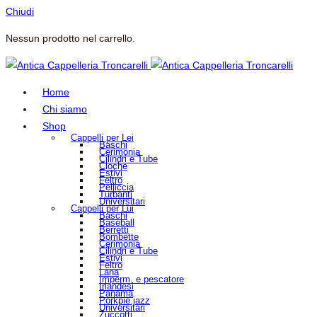
Chiudi
Nessun prodotto nel carrello.
Home
Chi siamo
Shop
Cappelli per Lei
Baschi
Cerimonia
Cilindri e Tube
Cloche
Estivi
Feltro
Pelliccia
Turbanti
Universitari
Cappelli per Lui
Baschi
Baseball
Berretti
Bombette
Cerimonia
Cilindri e Tube
Estivi
Feltro
Lana
Imperm. e pescatore
Irlandesi
Panama
Porkpie jazz
Universitari
Zuccotti