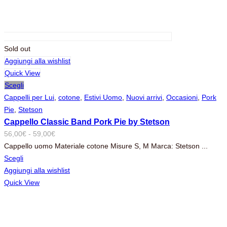
Sold out
Aggiungi alla wishlist
Quick View
Scegli
Cappelli per Lui
,
cotone
,
Estivi Uomo
,
Nuovi arrivi
,
Occasioni
,
Pork
Pie
,
Stetson
Cappello Classic Band Pork Pie by Stetson
Fascia
56,00
€
-
59,00
€
di
Cappello uomo Materiale cotone Misure S, M Marca: Stetson ...
prezzo:
Scegli
da
Aggiungi alla wishlist
56,00€
Quick View
a
59,00€