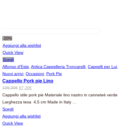
-20%
Aggiungi alla wishlist
Quick View
Scegli
Alfonso d'Este
,
Antica Cappelleria Troncarelli
,
Cappelli per Lui
,
Nuovi arrivi
,
Occasioni
,
Pork Pie
Cappello Pork pie Lino
Il
Il
109,00
€
87,20
€
prezzo
prezzo
Cappello stile pork pie Materiale lino nastro in canneteè verde
originale
attuale
Larghezza tesa 4,5 cm Made in Italy ...
era:
è:
Scegli
109,00€.
87,20€.
Aggiungi alla wishlist
Quick View