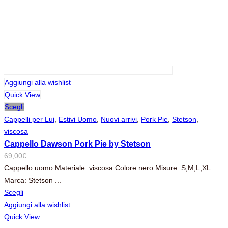
Aggiungi alla wishlist
Quick View
Scegli
Cappelli per Lui
,
Estivi Uomo
,
Nuovi arrivi
,
Pork Pie
,
Stetson
,
viscosa
Cappello Dawson Pork Pie by Stetson
69,00
€
Cappello uomo Materiale: viscosa Colore nero Misure: S,M,L,XL
Marca: Stetson ...
Scegli
Aggiungi alla wishlist
Quick View