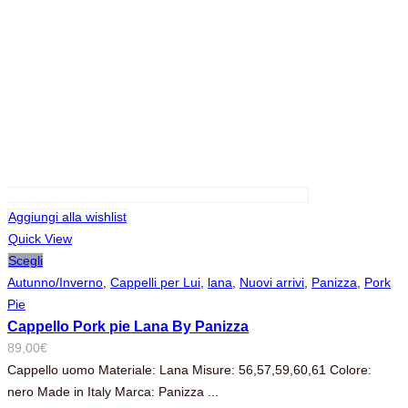
Aggiungi alla wishlist
Quick View
Scegli
Autunno/Inverno
,
Cappelli per Lui
,
lana
,
Nuovi arrivi
,
Panizza
,
Pork
Pie
Cappello Pork pie Lana By Panizza
89,00
€
Cappello uomo Materiale: Lana Misure: 56,57,59,60,61 Colore:
nero Made in Italy Marca: Panizza ...