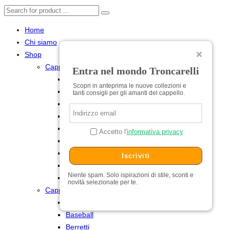
Home
Chi siamo
Shop
Cappelli per Lei
Entra nel mondo Troncarelli
Baschi
Scopri in anteprima le nuove collezioni e
Cerimonia
tanti consigli per gli amanti del cappello.
Cilindri e Tube
Cloche
Estivi
Accetto l'
informativa privacy
Feltro
Pelliccia
Iscriviti
Turbanti
Niente spam. Solo ispirazioni di stile, sconti e
Universitari
novità selezionate per te.
Cappelli per Lui
Baschi
Baseball
Berretti