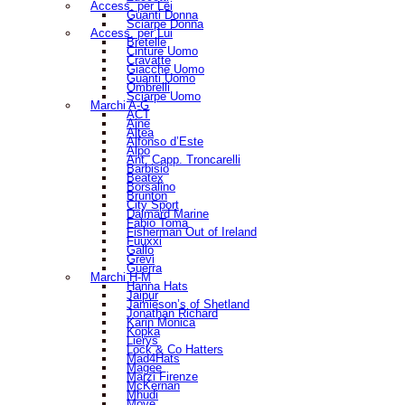
Access. per Lei
Guanti Donna
Sciarpe Donna
Access. per Lui
Bretelle
Cinture Uomo
Cravatte
Giacche Uomo
Guanti Uomo
Ombrelli
Sciarpe Uomo
Marchi A-G
ACT
Aine
Altea
Alfonso d’Este
Alpo
Ant. Capp. Troncarelli
Barbisio
Beatex
Borsalino
Brunton
City Sport
Dalmard Marine
Fabio Toma
Fisherman Out of Ireland
Fuuxxi
Gallo
Grevi
Guerra
Marchi H-M
Hanna Hats
Jaipur
Jamieson’s of Shetland
Jonathan Richard
Karin Monica
Kopka
Lierys
Lock & Co Hatters
Mad4Hats
Magee
Marzi Firenze
McKernan
Mhudi
Move