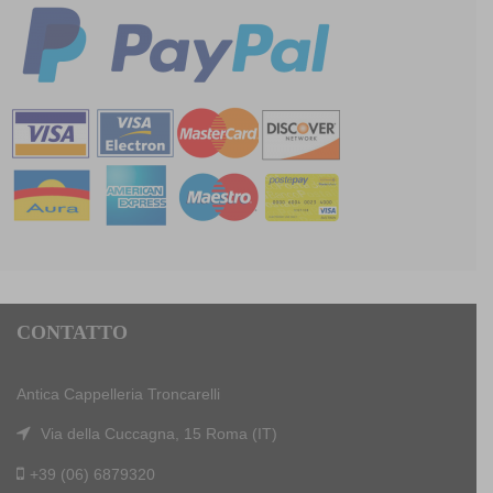
CONTATTO
Antica Cappelleria Troncarelli
Via della Cuccagna, 15 Roma (IT)
+39 (06) 6879320