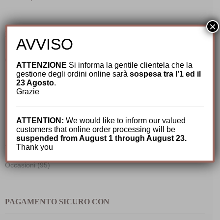
×
FILTRA PER PREZZO
AVVISO
ATTENZIONE
Si informa la gentile clientela che la
gestione degli ordini online sarà
sospesa tra l’1 ed il
Prez
Prez
FILTRA
23 Agosto
.
Min
Max
Grazie
Prezzo:
80€
—
90€
ATTENTION:
We would like to inform our valued
customers that online order processing will be
suspended from August 1 through August 23.
ANGOLO DELLE OCCASIONI
Thank you
Occasioni (95)
PAGAMENTO SICURO CON