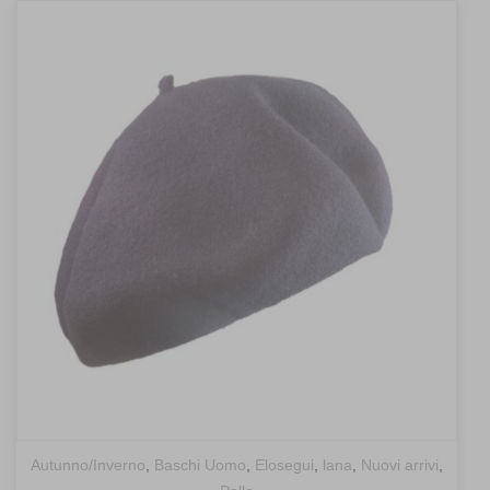
Autunno/Inverno
,
Baschi Uomo
,
Elosegui
,
lana
,
Nuovi arrivi
,