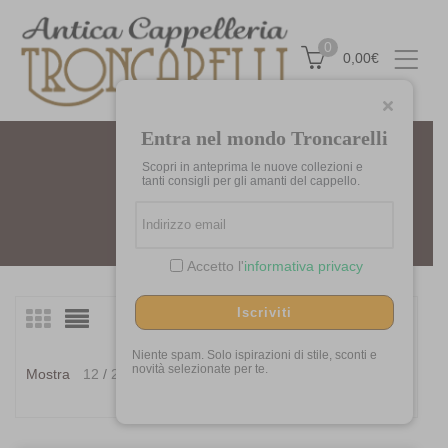
0
0,00
€
Entra nel mondo Troncarelli
Scopri in anteprima le nuove collezioni e
ELOSEGUI
tanti consigli per gli amanti del cappello.
Home
Marchi
Elosegui
Accetto l'
informativa privacy
Iscriviti
Visualizzazione del risultato
Niente spam. Solo ispirazioni di stile, sconti e
Ordina in base al più
novità selezionate per te.
Mostra
12
24
36
recente