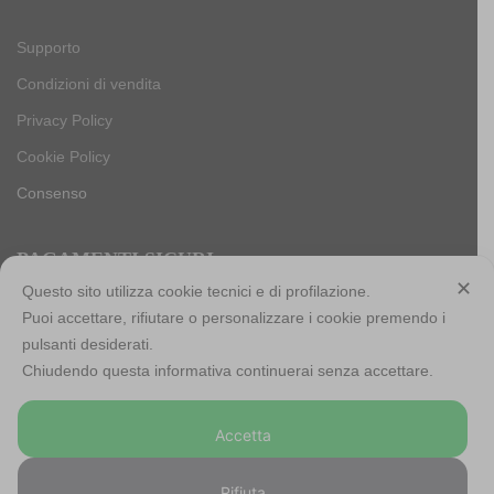
Supporto
Condizioni di vendita
Privacy Policy
Cookie Policy
Consenso
PAGAMENTI SICURI
✕
Questo sito utilizza cookie tecnici e di profilazione.
Puoi accettare, rifiutare o personalizzare i cookie premendo i
pulsanti desiderati.
Antica Cappelleria Troncarelli s.r.l. a socio unico
Chiudendo questa informativa continuerai senza accettare.
Codice Fiscale, Iscrizione registro imprese di Roma e Partita
IVA: 05803741007
Accetta
Numero R.E.A: RM-923484
Capitale sociale: € 10.000,00 int. versato
Rifiuta