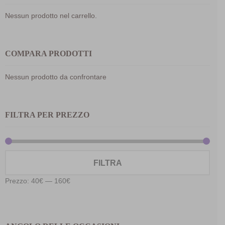
Nessun prodotto nel carrello.
COMPARA PRODOTTI
Nessun prodotto da confrontare
FILTRA PER PREZZO
Prez
Prez
FILTRA
Min
Max
Prezzo:
40€
—
160€