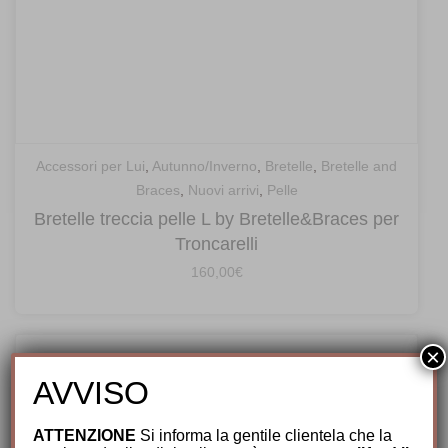
Accessori per Lui
,
Autunno/Inverno
,
Bretelle
,
Bretelle and
Braces
,
Nuovi arrivi
,
Pelle
Bretelle treccia pelle L by Bretelle&Braces per
Troncarelli
160,00
€
×
AVVISO
ATTENZIONE
Si informa la gentile clientela che la