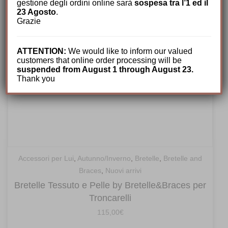
gestione degli ordini online sarà
sospesa tra l’1 ed il
23 Agosto
.
Grazie
ATTENTION:
We would like to inform our valued
customers that online order processing will be
suspended from August 1 through August 23.
Thank you
Accessori per Lui
,
Autunno/Inverno
,
Bretelle
,
Bretelle and
Braces
,
Nuovi arrivi
Bretelle Tessuto e Pelle by Bretelle&Braces per
Troncarelli
115,00
€