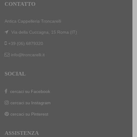
CONTATTO
Antica Cappelleria Troncarelli
Via della Cuccagna, 15 Roma (IT)
+39 (06) 6879320
info@troncarelli.it
SOCIAL
cercaci su Facebook
cercaci su Instagram
cercaci su Pinterest
ASSISTENZA