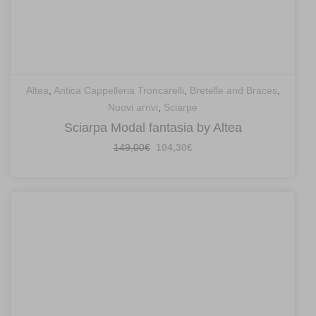
Altea
,
Antica Cappelleria Troncarelli
,
Bretelle and Braces
,
Nuovi arrivi
,
Sciarpe
Sciarpa Modal fantasia by Altea
Il
Il
149,00
€
104,30
€
prezzo
prezzo
originale
attuale
era:
è:
149,00€.
104,30€.