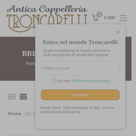
0
0,00
€
Entra nel mondo Troncarelli
Scopri in anteprima le nuove collezioni e
BRETELLE AND BRACES
tanti consigli per gli amanti del cappello.
Home
Marchi
Bretelle and Braces
Accetto l'
informativa privacy
Iscriviti
Visualizzazione di 16 risultati
Ordina
in
Niente spam. Solo ispirazioni di stile, sconti e
Ordina in base al più
novità selezionate per te.
Mostra
12
24
36
base
recente
al
più