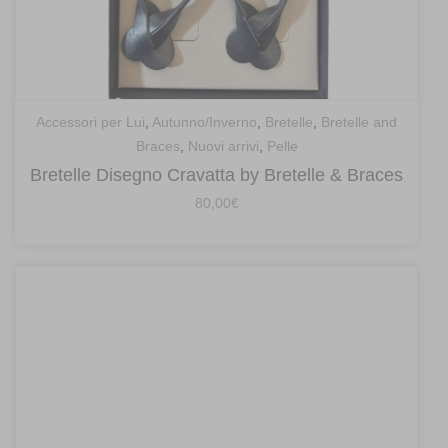
Accessori per Lui
,
Autunno/Inverno
,
Bretelle
,
Bretelle and
Braces
,
Nuovi arrivi
,
Pelle
Bretelle Disegno Cravatta by Bretelle & Braces
80,00
€