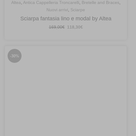
Altea
,
Antica Cappelleria Troncarelli
,
Bretelle and Braces
,
Nuovi arrivi
,
Sciarpe
Sciarpa fantasia lino e modal by Altea
Il
Il
169,00
€
118,30
€
prezzo
prezzo
originale
attuale
era:
è:
169,00€.
118,30€.
-30%