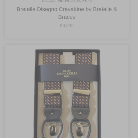
Braces
,
Nuovi arrivi
,
Pelle
Bretelle Disegno Cravattine by Bretelle &
Braces
80,00
€