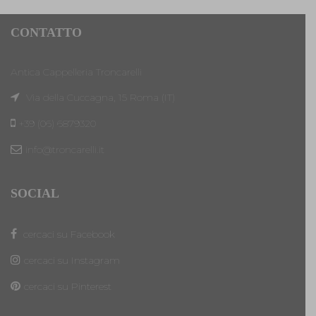
CONTATTO
Antica Cappelleria Troncarelli
Via della Cuccagna, 15 Roma (IT)
+39 (06) 6879320
info@troncarelli.it
SOCIAL
cercaci su Facebook
cercaci su Instagram
cercaci su Pinterest