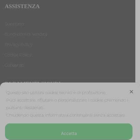
ASSISTENZA
Supporto
Condizioni di vendita
Privacy Policy
Cookie Policy
Consenso
PAGAMENTI SICURI
✕
Questo sito utilizza cookie tecnici e di profilazione.
Puoi accettare, rifiutare o personalizzare i cookie premendo i
pulsanti desiderati.
Antica Cappelleria Troncarelli s.r.l. a socio unico
Chiudendo questa informativa continuerai senza accettare.
Codice Fiscale, Iscrizione registro imprese di Roma e Partita
IVA: 05803741007
Accetta
Numero R.E.A: RM-923484