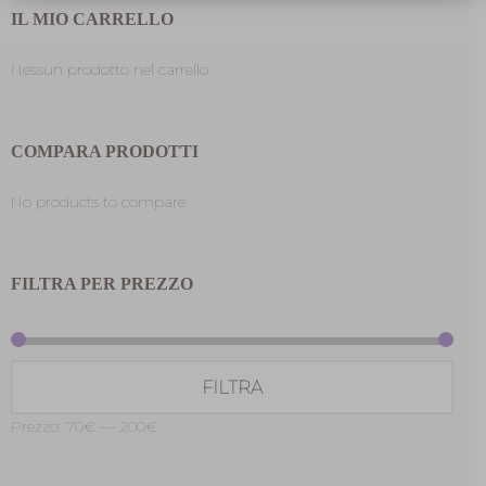
IL MIO CARRELLO
Nessun prodotto nel carrello.
COMPARA PRODOTTI
No products to compare
FILTRA PER PREZZO
Prez
Prez
FILTRA
Min
Max
Prezzo:
70€
—
200€