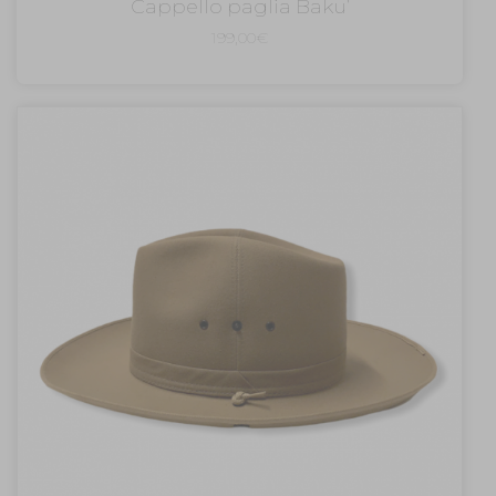
Cappello paglia Baku’
199,00
€