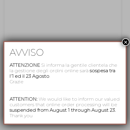
×
Accessori per Lui
,
ACT
,
Antica Cappelleria Troncarelli
,
Estivi
AVVISO
Uomo
,
Panama
Panama Quito modello Australia
ATTENZIONE
Si informa la gentile clientela che
la gestione degli ordini online sarà
sospesa tra
149,00
€
l’1 ed il 23 Agosto
.
Grazie
CERCA TRA I NOSTRI PRODOTTI
ATTENTION:
We would like to inform our valued
customers that online order processing will be
Cerca:
suspended from August 1 through August 23.
Thank you