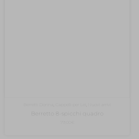
Berretti Donna
,
Cappelli per Lei
,
Nuovi arrivi
Berretto 8-spicchi quadro
79,00
€