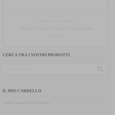
Berretti Donna
,
Kopka
Woolen beret cheetah by Kopka
62,00
€
CERCA TRA I NOSTRI PRODOTTI
Cerca:
IL MIO CARRELLO
Nessun prodotto nel carrello.