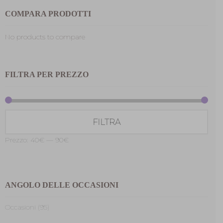
COMPARA PRODOTTI
No products to compare
FILTRA PER PREZZO
Prez
Prez
FILTRA
Min
Max
Prezzo:
40€
—
90€
ANGOLO DELLE OCCASIONI
Occasioni (95)