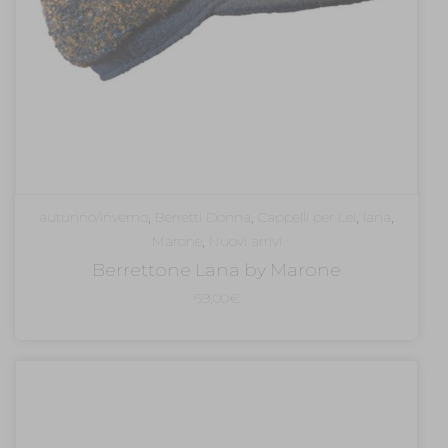
autunno/inverno
,
Berretti Donna
,
Cappelli per Lei
,
lana
,
Marone
,
Nuovi arrivi
Berrettone Lana by Marone
69,00
€