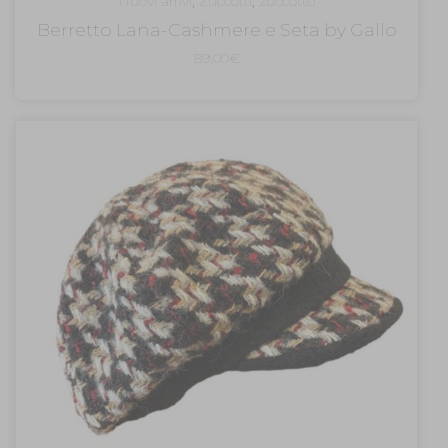
Nuovi arrivi
,
Zuccotti
,
zuccotto
Berretto Lana-Cashmere e Seta by Gallo
89,00
€