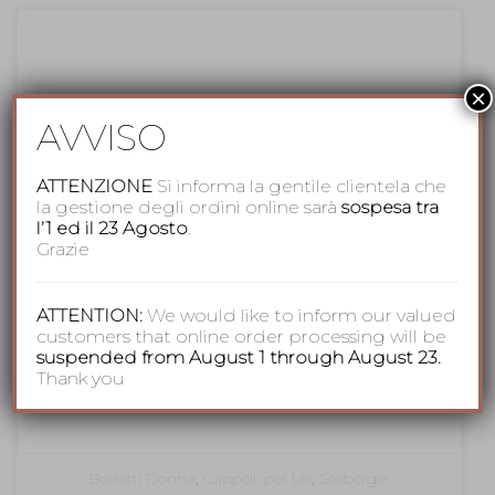
×
AVVISO
ATTENZIONE
Si informa la gentile clientela che
la gestione degli ordini online sarà
sospesa tra
l’1 ed il 23 Agosto
.
Grazie
ATTENTION:
We would like to inform our valued
customers that online order processing will be
suspended from August 1 through August 23.
Thank you
Berretti Donna
,
Cappelli per Lei
,
Seeberger