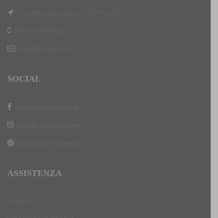
Via della Cuccagna, 15 Roma (IT)
+39 (06) 6879320
info@troncarelli.it
SOCIAL
cercaci su Facebook
cercaci su Instagram
cercaci su Pinterest
ASSISTENZA
Supporto
Condizioni di vendita