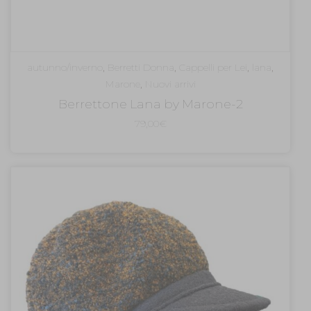
autunno/inverno
,
Berretti Donna
,
Cappelli per Lei
,
lana
,
Marone
,
Nuovi arrivi
Berrettone Lana by Marone-2
79,00
€