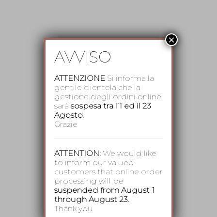
×
AVVISO
ATTENZIONE
Si informa la
gentile clientela che la
gestione degli ordini online
sarà
sospesa tra l’1 ed il 23
Agosto
.
Grazie
ATTENTION:
We would like
to inform our valued
customers that online order
processing will be
suspended from August 1
through August 23.
Thank you