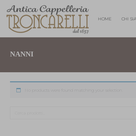
HOME
CHI S
NANNI
No products were found matching your selection.
Cerca: