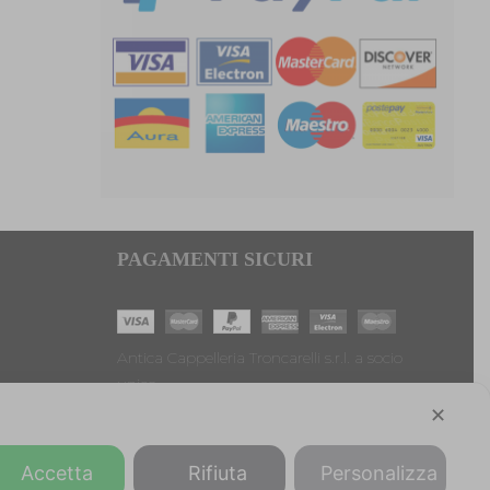
PAGAMENTI SICURI
Antica Cappelleria Troncarelli s.r.l. a socio
unico
Codice Fiscale, Iscrizione registro imprese di
✕
Roma e Partita IVA: 05803741007
Numero R.E.A: RM-923484
Accetta
Rifiuta
Personalizza
Capitale sociale: € 10.000,00 int. versato