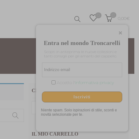
0
0
0,00
€
Entra nel mondo Troncarelli
Scopri in anteprima le nuove collezioni e
Home
Prodotti taggati “Nanni”
tanti consigli per gli amanti del cappello.
Accetto l'
informativa privacy
CERCA TRA I NOSTRI PRODOTTI
Iscriviti
Cerca:
Niente spam. Solo ispirazioni di stile, sconti e
novità selezionate per te.
IL MIO CARRELLO