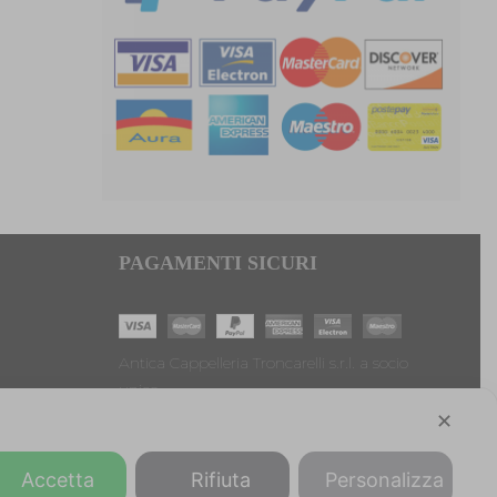
PAGAMENTI SICURI
Antica Cappelleria Troncarelli s.r.l. a socio
unico
Codice Fiscale, Iscrizione registro imprese di
✕
Roma e Partita IVA: 05803741007
Numero R.E.A: RM-923484
Accetta
Rifiuta
Personalizza
Capitale sociale: € 10.000,00 int. versato