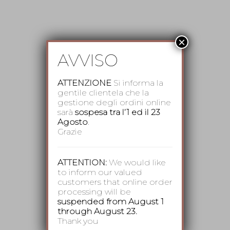
×
AVVISO
ATTENZIONE
Si informa la
gentile clientela che la
gestione degli ordini online
sarà
sospesa tra l’1 ed il 23
Agosto
.
Grazie
ATTENTION:
We would like
to inform our valued
customers that online order
processing will be
suspended from August 1
through August 23.
Thank you