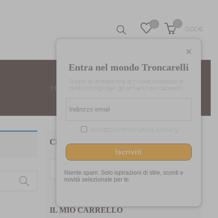
0
0
0,00
€
Entra nel mondo Troncarelli
Scopri in anteprima le nuove collezioni e
Home
Uomo/Donna
Modello Seattle
tanti consigli per gli amanti del cappello.
Accetto l'
informativa privacy
CERCA TRA I NOSTRI PRODOTTI
Iscriviti
Cerca:
Niente spam. Solo ispirazioni di stile, sconti e
novità selezionate per te.
IL MIO CARRELLO