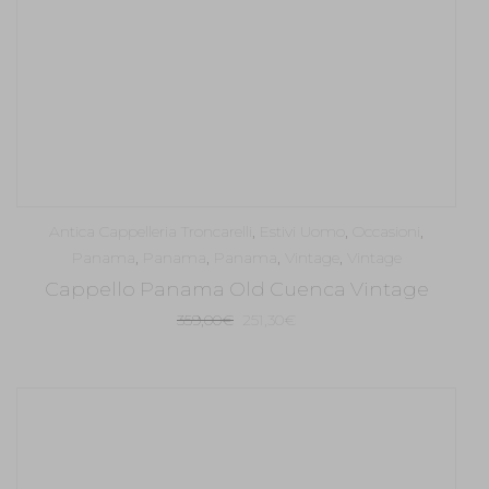
Antica Cappelleria Troncarelli
,
Estivi Uomo
,
Occasioni
,
Panama
,
Panama
,
Panama
,
Vintage
,
Vintage
Cappello Panama Old Cuenca Vintage
Il
Il
359,00
€
251,30
€
prezzo
prezzo
originale
attuale
era:
è:
359,00€.
251,30€.