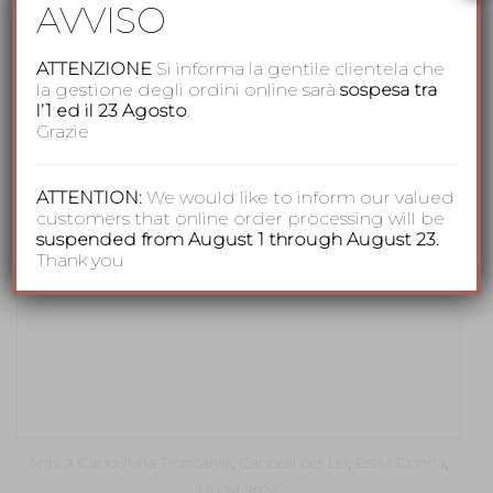
AVVISO
ATTENZIONE
Si informa la gentile clientela che
la gestione degli ordini online sarà
sospesa tra
l’1 ed il 23 Agosto
.
Grazie
ATTENTION:
We would like to inform our valued
customers that online order processing will be
suspended from August 1 through August 23.
Thank you
Antica Cappelleria Troncarelli
,
Cappelli per Lei
,
Estivi Donna
,
Nuovi arrivi