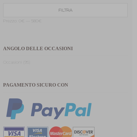
Prezzo
Prezzo
FILTRA
Min
Max
Prezzo:
0€
—
580€
ANGOLO DELLE OCCASIONI
Occasioni (95)
PAGAMENTO SICURO CON