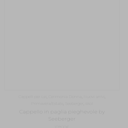
Cappelli per Lei
,
Cerimonia Donna
,
Nuovi arrivi
,
Primavera/Estate
,
Seeberger
,
sisol
Cappello in paglia pieghevole by
Seeberger
109,00
€