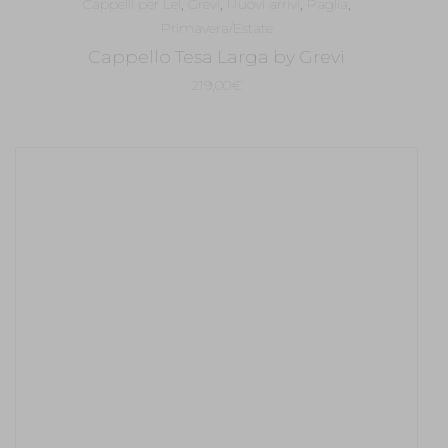
Cappelli per Lei
,
Grevi
,
Nuovi arrivi
,
Paglia
,
Primavera/Estate
Cappello Tesa Larga by Grevi
219,00
€