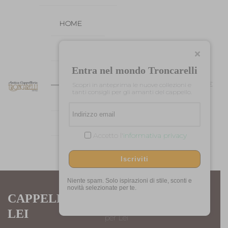
HOME
CHI SIAMO
Entra nel mondo Troncarelli
SHOP
0
0
0,00
€
Scopri in anteprima le nuove collezioni e
tanti consigli per gli amanti del cappello.
OCCASIONI
CONTATTI
Accetto l'
informativa privacy
Iscriviti
Niente spam. Solo ispirazioni di stile, sconti e
novità selezionate per te.
CAPPELLI PER
Home
Donna
Cappelli
LEI
per Lei