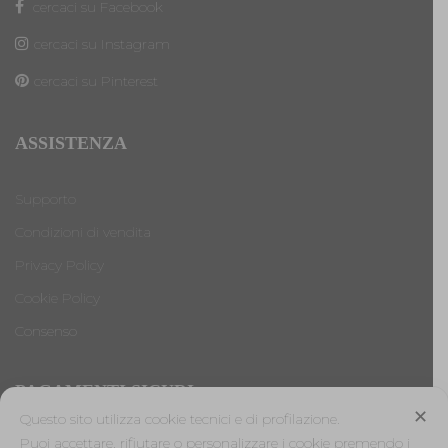
cercaci su Facebook
cercaci su Instagram
cercaci su Pinterest
ASSISTENZA
Supporto
Condizioni di vendita
Privacy Policy
Cookie Policy
Consenso
PAGAMENTI SICURI
✕
Questo sito utilizza cookie tecnici e di profilazione.
Puoi accettare, rifiutare o personalizzare i cookie premendo i