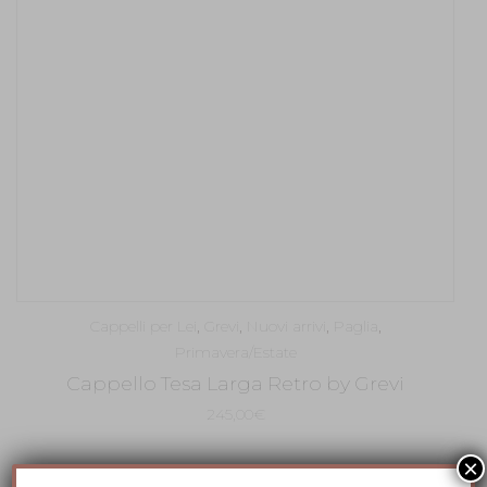
Cappelli per Lei
,
Grevi
,
Nuovi arrivi
,
Paglia
,
Primavera/Estate
Cappello Tesa Larga Retro by Grevi
245,00
€
×