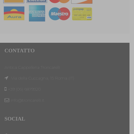
CONTATTO
Antica Cappelleria Troncarelli
Via della Cuccagna, 15 Roma (IT)
+39 (06) 6879320
info@troncarelli.it
SOCIAL