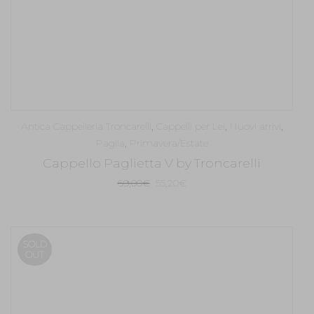
Antica Cappelleria Troncarelli
,
Cappelli per Lei
,
Nuovi arrivi
,
Paglia
,
Primavera/Estate
Cappello Paglietta V by Troncarelli
Il
Il
69,00
€
55,20
€
prezzo
prezzo
originale
attuale
era:
è:
SOLD
69,00€.
55,20€.
OUT