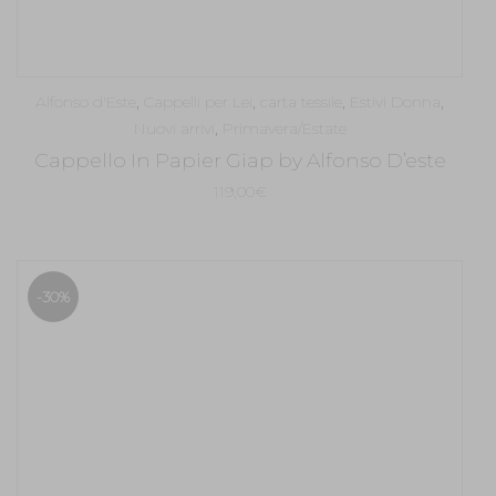
Alfonso d'Este
,
Cappelli per Lei
,
carta tessile
,
Estivi Donna
,
Nuovi arrivi
,
Primavera/Estate
Cappello In Papier Giap by Alfonso D’este
119,00
€
-30%