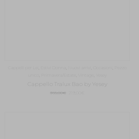
Cappelli per Lei
,
Estivi Donna
,
Nuovi arrivi
,
Occasioni
,
Pezzo
unico
,
Primavera/Estate
,
Vintage
,
Yesey
Cappello Tralux Bao by Yesey
Il
Il
365,00
€
219,00
€
prezzo
prezzo
originale
attuale
era:
è:
365,00€.
219,00€.