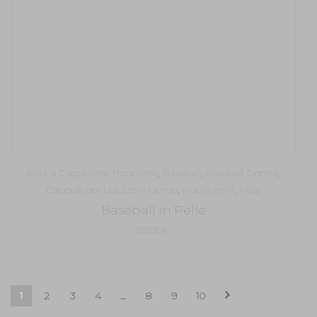
Antica Cappelleria Troncarelli
,
Baseball
,
Baseball Donna
,
Cappelli per Lui
,
Estivi Uomo
,
Nuovi arrivi
,
Pelle
Baseball in Pelle
89,00
€
1
2
3
4
…
8
9
10