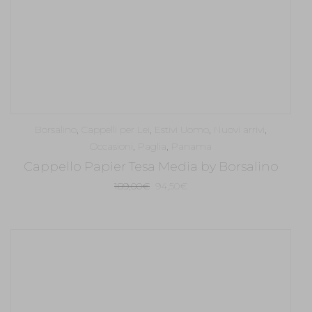
Borsalino
,
Cappelli per Lei
,
Estivi Uomo
,
Nuovi arrivi
,
Occasioni
,
Paglia
,
Panama
Cappello Papier Tesa Media by Borsalino
Il
Il
189,00
€
94,50
€
prezzo
prezzo
originale
attuale
era:
è:
189,00€.
94,50€.