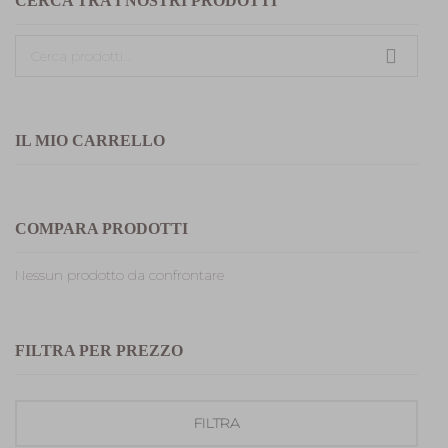
CERCA TRA I NOSTRI PRODOTTI
Cerca:
IL MIO CARRELLO
COMPARA PRODOTTI
Nessun prodotto da confrontare
FILTRA PER PREZZO
Prezzo
Prezzo
FILTRA
Min
Max