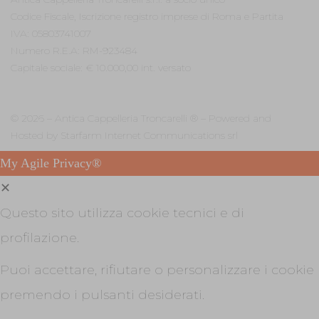
Codice Fiscale, Iscrizione registro imprese di Roma e Partita
IVA: 05803741007
Numero R.E.A: RM-923484
Capitale sociale: € 10.000,00 int. versato
©
2026 – Antica Cappelleria Troncarelli ® – Powered and
Hosted by
Starfarm Internet Communications srl
My Agile Privacy®
✕
Questo sito utilizza cookie tecnici e di
profilazione.
Puoi accettare, rifiutare o personalizzare i cookie
premendo i pulsanti desiderati.