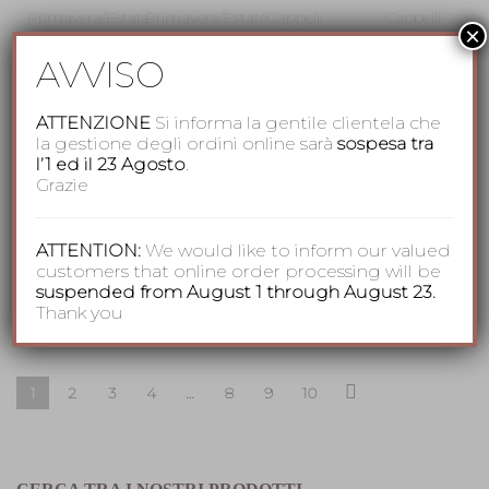
Primavera/Estate
Primavera/Estate
Cappelli
Cappelli
×
per Lui
,
per Lui
,
Cappello
Cappello
AVVISO
Estivi
Estivi
Trilby
Tesa
Uomo
,
Uomo
,
Canapa
Larga
ATTENZIONE
Si informa la gentile clientela che
Nuovi
Nuovi
by
by
la gestione degli ordini online sarà
sospesa tra
arrivi
,
arrivi
,
Grevi
Grevi
l’1 ed il 23 Agosto
.
Pelle
Pelle
Grazie
280,00
€
219,00
€
Baseball
Baseball
Lino V
in
ATTENTION:
We would like to inform our valued
Pelle
110,00
€
customers that online order processing will be
suspended from August 1 through August 23.
89,00
€
Thank you
1
2
3
4
…
8
9
10