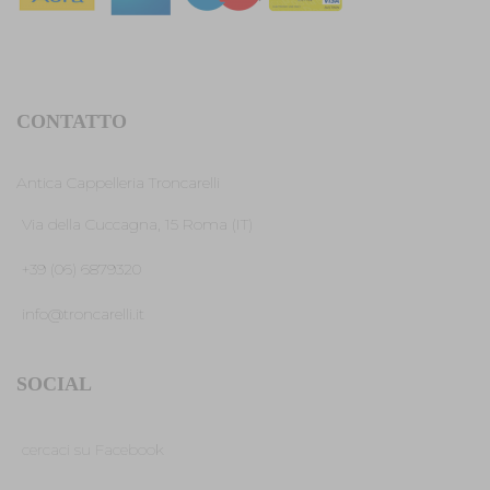
CONTATTO
Antica Cappelleria Troncarelli
Via della Cuccagna, 15 Roma (IT)
+39 (06) 6879320
info@troncarelli.it
SOCIAL
cercaci su Facebook