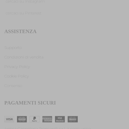
cercaci su Instagram
cercaci su Pinterest
ASSISTENZA
Supporto
Condizioni di vendita
Privacy Policy
Cookie Policy
Consenso
PAGAMENTI SICURI
Antica Cappelleria Troncarelli s.r.l. a socio unico