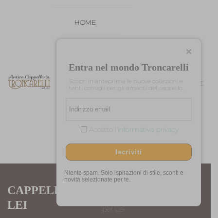
HOME
CHI SIAMO
Entra nel mondo Troncarelli
SHOP
0
0
Scopri in anteprima le nuove collezioni e
0,00
€
tanti consigli per gli amanti del cappello.
OCCASIONI
CONTATTI
Accetto l'
informativa privacy
Iscriviti
Niente spam. Solo ispirazioni di stile, sconti e
novità selezionate per te.
CAPPELLI PER
Home
Donna
Cappelli
LEI
per Lei