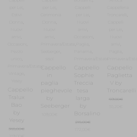
per Lei
,
per Lei
,
Cappelli
Cappelleria
Estivi
Cerimonia
per Lei
,
Troncarelli
,
Donna
,
Donna
,
Nuovi
Cappelli
Nuovi
Nuovi
arrivi
,
per Lei
,
arrivi
,
arrivi
,
Occasioni
,
Nuovi
Occasioni
,
Primavera/Estate
,
Paglia
,
arrivi
,
Pezzo
Seeberger
,
Panama
,
Paglia
,
unico
,
sisol
Primavera/Estate
Primavera/Esta
Primavera/Estate
,
Cappello
Cappello
Cappello
Vintage
,
in
Sophie
Paglietta
Yesey
paglia
Treccia
V by
Cappello
pieghevole
tesa
Troncarelli
Tralux
by
larga
69,00
€
Bao
Seeberger
by
Il
Il
55,20
€
by
Borsalino
prezzo
prezzo
109,00
€
Yesey
originale
attuale
215,00
€
era:
è:
365,00
€
Il
Il
172,00
€
69,00€.
55,20€
Il
Il
219,00
€
prezzo
prezzo