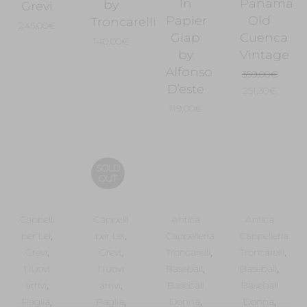
In
Panama
by
Grevi
Papier
Old
Troncarelli
245,00
€
Giap
Cuenca
140,00
€
by
Vintage
Alfonso
359,00
€
D’este
Il
Il
251,30
€
prezzo
prezzo
119,00
€
originale
attual
era:
è:
359,00€.
251,30
SOLD
OUT
Cappelli
Cappelli
Antica
Antica
per Lei
,
per Lei
,
Cappelleria
Cappelleria
Grevi
,
Grevi
,
Troncarelli
,
Troncarelli
,
Nuovi
Nuovi
Baseball
,
Baseball
,
arrivi
,
arrivi
,
Baseball
Baseball
Paglia
,
Paglia
,
Donna
,
Donna
,