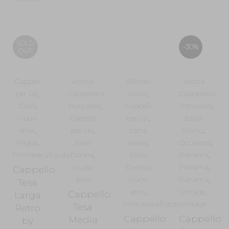
prezzo
prezzo
originale
attuale
originale
attuale
era:
è:
era:
è:
215,00€.
172,00€.
SOLD
365,00€.
219,00€.
-30%
OUT
Cappelli
Antica
Alfonso
Antica
per Lei
,
Cappelleria
d'Este
,
Cappelleria
Grevi
,
Troncarelli
,
Cappelli
Troncarelli
,
Nuovi
Cappelli
per Lei
,
Estivi
arrivi
,
per Lei
,
carta
Uomo
,
Paglia
,
Estivi
tessile
,
Occasioni
,
Primavera/Estate
Donna
,
Estivi
Panama
,
Nuovi
Donna
,
Panama
,
Cappello
arrivi
Nuovi
Panama
,
Tesa
arrivi
,
Vintage
,
Cappello
Larga
Primavera/Estate
Vintage
Tesa
Retro
Cappello
Cappello
Media
by